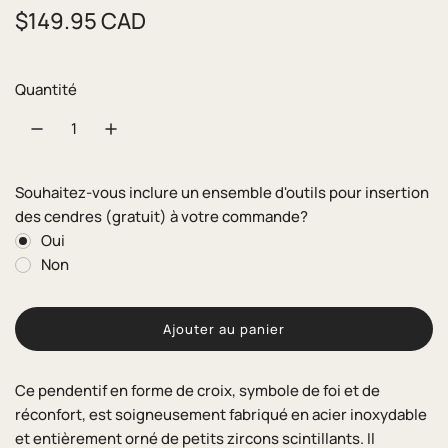
P
$149.95 CAD
r
i
Quantité
x
r
é
Souhaitez-vous inclure un ensemble d'outils pour insertion
des cendres (gratuit) à votre commande?
g
Oui
u
Non
l
i
Ajouter au panier
c
h
e
a
Ce pendentif en forme de croix, symbole de foi et de
r
r
réconfort, est soigneusement fabriqué en acier inoxydable
g
et entièrement orné de petits zircons scintillants. Il
e